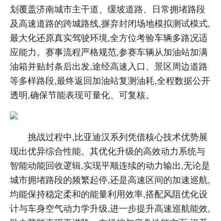
划覆盖济南城市主干道、缓坡道路、日常拥堵路段
及高速道路的跨城路线,摒弃封闭场地模拟测试模式,
最大化还原真实驾驶环境,全方位考验车辆多路况适
应能力。赛事流程严格规范,参赛车辆从加油站加满
油箱并贴封条后出发,途经高速入口、景区周边道路
等多样路段,最终返回加油站复测油耗,全程数据公开
透明,确保节能表现可量化、可复核。
挑战过程中,比亚迪汉系列凭借核心技术优势展
现出优异综合性能。其优化升级的高效动力系统与
智能动能回收逻辑,实现平顺连续的动力输出,无论是
城市拥堵路段的频繁起停,还是高速区间的加速巡航,
均能保持稳定柔和的能量利用效率,搭配风阻优化设
计与车身空气动力学升级,进一步提升高速巡航能效,