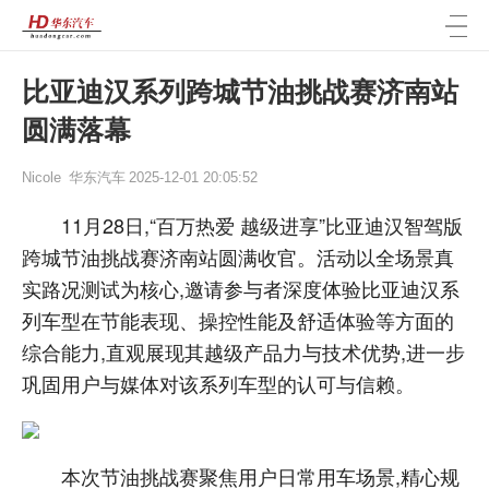
比亚迪汉系列跨城节油挑战赛济南站
圆满落幕
Nicole
华东汽车
2025-12-01 20:05:52
11月28日,“百万热爱 越级进享”比亚迪汉智驾版
跨城节油挑战赛济南站圆满收官。活动以全场景真
实路况测试为核心,邀请参与者深度体验比亚迪汉系
列车型在节能表现、操控性能及舒适体验等方面的
综合能力,直观展现其越级产品力与技术优势,进一步
巩固用户与媒体对该系列车型的认可与信赖。
本次节油挑战赛聚焦用户日常用车场景,精心规