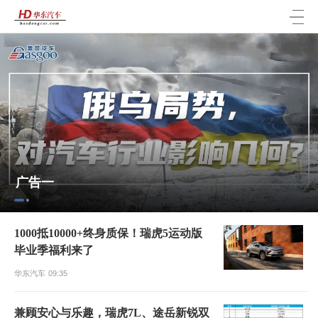
华东汽车 版权所有2026
广告一
1000抵10000+终身质保！瑞虎5运动版
毕业季福利来了
华东汽车
09:35
兼顾安心与乐趣，瑞虎7L、途岳新锐双