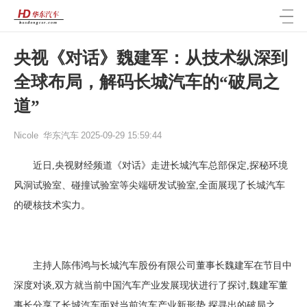
央视《对话》魏建军：从技术纵深到
全球布局，解码长城汽车的“破局之
道”
Nicole
华东汽车
2025-09-29 15:59:44
近日,央视财经频道《对话》走进长城汽车总部保定,探秘环境
风洞试验室、碰撞试验室等尖端研发试验室,全面展现了长城汽车
的硬核技术实力。
主持人陈伟鸿与长城汽车股份有限公司董事长魏建军在节目中
深度对谈,双方就当前中国汽车产业发展现状进行了探讨,魏建军董
事长分享了长城汽车面对当前汽车产业新形势,探寻出的破局之