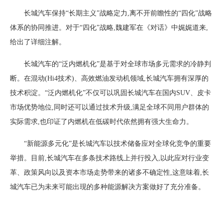
长城汽车保持“长期主义”战略定力,离不开前瞻性的“四化”战略
体系的协同推进。对于“四化”战略,魏建军在《对话》中娓娓道来,
给出了详细注解。
长城汽车的“泛内燃机化”是基于对全球市场多元需求的冷静判
断。在混动(Hi4技术)、高效燃油发动机领域,长城汽车拥有深厚的
技术积淀。“泛内燃机化”不仅可以巩固长城汽车在国内SUV、皮卡
市场优势地位,同时还可以通过技术升级,满足全球不同用户群体的
实际需求,也印证了内燃机在低碳时代依然拥有强大生命力。
“新能源多元化”是长城汽车以技术储备应对全球化竞争的重要
举措。目前,长城汽车在多条技术路线上并行投入,以此应对行业变
革、政策风向以及资本市场走势带来的诸多不确定性,这意味着,长
城汽车已为未来可能出现的多种能源解决方案做好了充分准备。