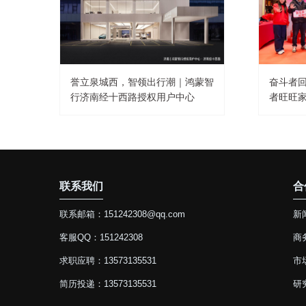
誉立泉城西，智领出行潮｜鸿蒙智
奋斗者回
行济南经十西路授权用户中心
者旺旺
联系我们
合
联系邮箱：151242308@qq.com
新闻
客服QQ：151242308
商务
求职应聘：13573135531
市场
简历投递：13573135531
研