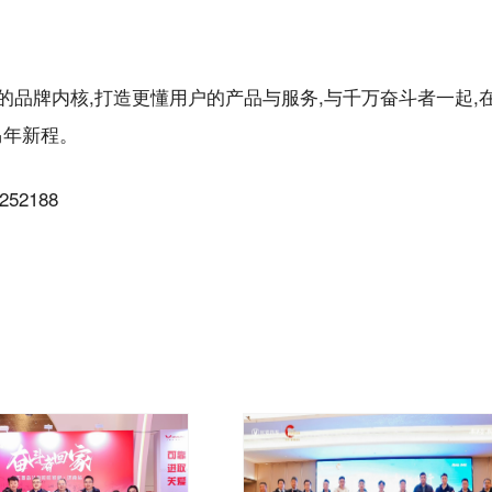
”的品牌内核,打造更懂用户的产品与服务,与千万奋斗者一起,
马年新程。
52188