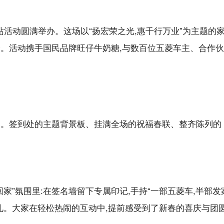
站活动圆满举办。这场以“扬宏荣之光,惠千行万业”为主题的
会。活动携手国民品牌旺仔牛奶糖,与数百位五菱车主、合作伙
足。签到处的主题背景板、挂满全场的祝福春联、整齐陈列的
家”氛围里:在签名墙留下专属印记,手持“一部五菱车,半部发
礼。大家在轻松热闹的互动中,提前感受到了新春的喜庆与团