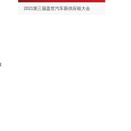
2021第三届盖世汽车新供应链大会
享