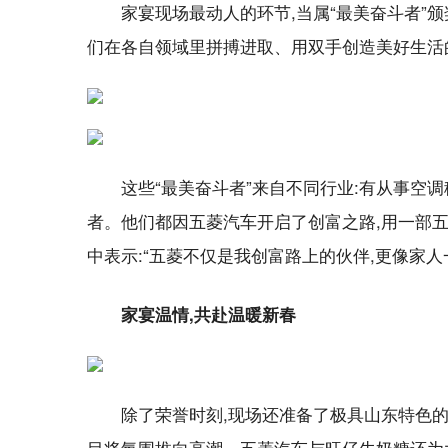
家宴现场最动人的环节,当属“最美奋斗者”
们在各自领域里拼搏进取、用双手创造美好生活
这些“最美奋斗者”来自不同行业:有从事空
者。他们都因五菱汽车开启了创富之路,用一部五
中表示:“五菱不仅是我创富路上的伙伴,更像家
家宴温情,共赴温暖新春
除了荣誉时刻,现场还准备了极具山东特色
目将氛围推向高潮。五菱汽车与旺仔牛奶糖还为