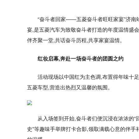
“奋斗者回家——五菱奋斗者旺旺家宴”济南
宴,是五菱汽车为致敬奋斗者打造的年度温情盛
伴齐聚一堂,共话奋斗历程,共享家宴温情。
红妆启幕,奔赴一场奋斗者的团圆之约
活动现场以中国红为主色调,布置得年味十
五菱车型,营造出热烈又温馨的氛围。
从入场签到开始,奋斗者们便沉浸在浓浓的“回
史”等趣味手举牌打卡合影,领取满载心意的伴手