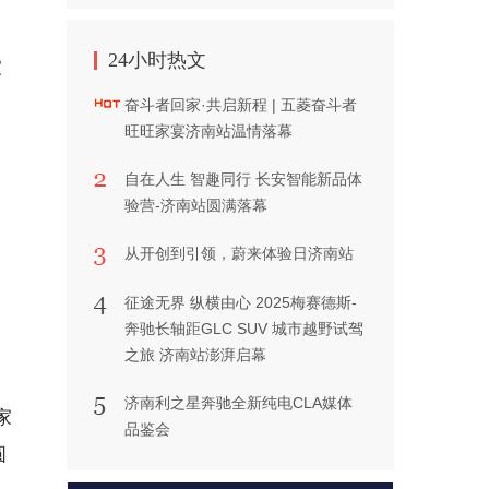
24小时热文
家
奋斗者回家·共启新程 | 五菱奋斗者
旺旺家宴济南站温情落幕
自在人生 智趣同行 长安智能新品体
验营-济南站圆满落幕
从开创到引领，蔚来体验日济南站
征途无界 纵横由心 2025梅赛德斯-
奔驰长轴距GLC SUV 城市越野试驾
之旅 济南站澎湃启幕
济南利之星奔驰全新纯电CLA媒体
家
品鉴会
圆