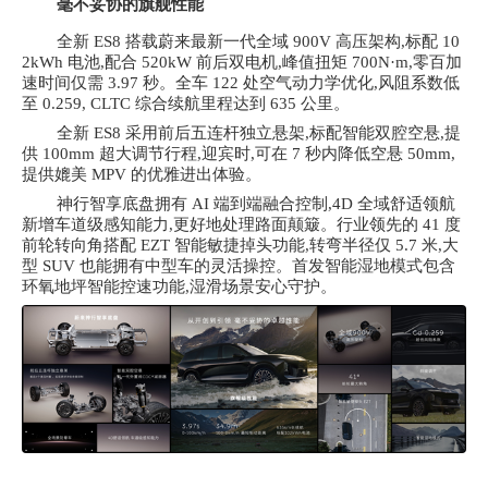
毫不妥协的旗舰性能
全新
ES8 搭载蔚来最新一代全域 900V 高压架构,标配 10
2kWh 电池,配合 520kW 前后双电机,峰值扭矩 700N·m,零百加
速时间仅需 3.97 秒。全车 122 处空气动力学优化,风阻系数低
至 0.259, CLTC 综合续航里程达到 635 公里。
全新
ES8 采用前后五连杆独立悬架,标配智能双腔空悬,提
供 100mm 超大调节行程,迎宾时,可在 7 秒内降低空悬 50mm,
提供媲美 MPV 的优雅进出体验。
神行智享底盘拥有
AI 端到端融合控制,4D 全域舒适领航
新增车道级感知能力,更好地处理路面颠簸。行业领先的 41 度
前轮转向角搭配 EZT 智能敏捷掉头功能,转弯半径仅 5.7 米,大
型 SUV 也能拥有中型车的灵活操控。首发智能湿地模式包含
环氧地坪智能控速功能,湿滑场景安心守护。