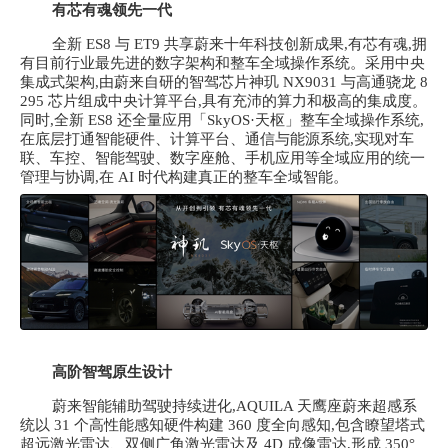
有芯有魂领先一代
全新
ES8 与 ET9 共享蔚来十年科技创新成果,有芯有魂,拥
有目前行业最先进的数字架构和整车全域操作系统。采用中央
集成式架构,由蔚来自研的智驾芯片神玑 NX9031 与高通骁龙 8
295 芯片组成中央计算平台,具有充沛的算力和极高的集成度。
同时,全新 ES8 还全量应用「SkyOS·天枢」整车全域操作系统,
在底层打通智能硬件、计算平台、通信与能源系统,实现对车
联、车控、智能驾驶、数字座舱、手机应用等全域应用的统一
管理与协调,在 AI 时代构建真正的整车全域智能。
高阶智驾原生设计
蔚来智能辅助驾驶持续进化,
AQUILA 天鹰座蔚来超感系
统以 31 个高性能感知硬件构建 360 度全向感知,包含瞭望塔式
超远激光雷达、双侧广角激光雷达及 4D 成像雷达,形成 350°