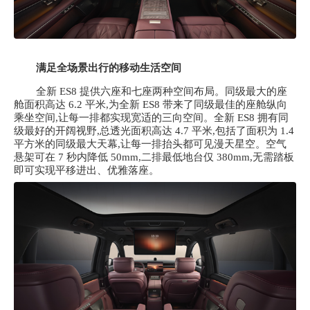
满足全场景出行的移动生活空间
全新
ES8 提供六座和七座两种空间布局。同级最大的座
舱面积高达 6.2 平米,为全新 ES8 带来了同级最佳的座舱纵向
乘坐空间,让每一排都实现宽适的三向空间。全新 ES8 拥有同
级最好的开阔视野,总透光面积高达 4.7 平米,包括了面积为 1.4
平方米的同级最大天幕,让每一排抬头都可见漫天星空。空气
悬架可在 7 秒内降低 50mm,二排最低地台仅 380mm,无需踏板
即可实现平移进出、优雅落座。