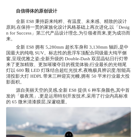
自信得体的原创设计
全新
ES8 秉持蔚来纯粹、有温度、未来感、精致的设计
原则,在保持一贯的家族化设计风格基础上再次进化,以「Desig
n for Success」第三代产品设计理念,为引领者而来,更为成功而
来。
全新
ES8 拥有 5,280mm 超长车身和 3,130mm 轴距,是中
国最大的纯电 SUV。标志性的悬浮车顶配合同级最大纯平侧
窗,呈现优雅之姿;全新升级的 Double-Dash 双层晶钻日行灯带
来了更加精致、更加璀璨夺目的视觉体验;行业最长的光䦀尾
灯以 600 颗 LED 灯珠结合超红光技术,夜晚极具辨识度;智能高
清投影大灯 HDPL 带来三种迎宾光幔,拥有 50 平米行业最大投
影面积。
源自美丽天空的灵感,全新
ES8 提供 6 种车身颜色,其中首
发的「极夜黑」,更是运用特别开发技术,采用了行业内高标准
的 65 微米清漆膜层,深邃稳重。