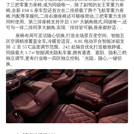
了三把零重力座椅,成为同级唯一。除了副驾的女王零重力座
椅,全新 ES8 6 座车型还首次在二排搭载了两个飞航零重力座
椅,均配尊享腿托,二排右侧座椅还可横移滑动,三把零重力支持
同时使用。第三排座椅支持开启 130º 大躺角模式,同级唯一,还
可与一排二排同享大躺角,实现「排排皆可躺,座座都舒适」。
座椅布局可灵活随心切换,打造全场景百变空间。智能五
区空调精准覆盖全车,冷暖皆适宜。
8.8L 电动开合智能冰箱支
持 -2 至 55℃温度调节范围。242 处隔音优化打造极致静谧。
同级最大 1.7㎡智能调光隐私车窗,拥有通透、遮阳、隐私三档
独立调节,更有行业唯一四区独立控制,「光隐」随心,一键切
换。