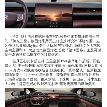
全新
ES8 的环抱式座舱布局以线条构建专属环抱围合空
间;「流光三叠」氛围灯采用无主灯漫反射设计,环绕车厢一直
延伸到后备箱;Skyline 数字天际线与氛围灯共同打造 9 大艺境
空间主题和 16 大全动态氛围灯效,首发「银河漫步」主题灵感
源于夏末秋初戈壁夜空的壮阔银河。
极具匠心的材质选择,凸显全新
ES8 豪华细节质感。同级
最大 52 平米软包覆面积,实现主接触面 100%覆盖; 座椅采用 N
appa 真皮与双线菱格纹结合,触感细腻;「寰宇星轨」金属拉丝
音响罩盖、 27.5 米的缎光饰条、臻选云影真木等配置让座舱
充满高定般豪华质感。帕米尔棕、珍珠贝、黛山蓝、苏木红四
大内饰主题颜色精心匹配不同材质,营造更高级的座舱氛围。