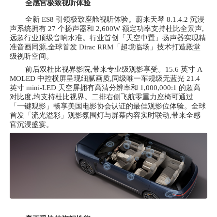
全感官极致视听体验
全新
ES8 引领极致座舱视听体验。蔚来天琴 8.1.4.2 沉浸
声系统拥有 27 个扬声器和 2,600W 额定功率支持杜比全景声,
远超行业顶级音响水准。行业首创「天空中置」扬声器实现精
准音画同源,全球首发 Dirac RRM「超境临场」技术打造殿堂
级视听空间。
前后双杜比视界影院,带来专业级观影享受。
15.6 英寸 A
MOLED 中控横屏呈现细腻画质,同级唯一车规级无蓝光 21.4
英寸 mini-LED 天空屏拥有高清分辨率和 1,000,000:1 的超高
对比度,均支持杜比视界。二排右侧飞航零重力座椅可通过
「一键观影」畅享美国电影协会认证的最佳观影位体验。全球
首发「流光溢彩」观影氛围灯与屏幕内容实时联动,带来全感
官沉浸盛宴。