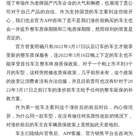
现了奇瑞作为老牌国产汽车企业的大气和胸襟，也展现了贵公
司对于自己产品的自信。作为支持国货的车主看到这些很开
心，我们也去官方APP咨询了是不是我们涨价前购买的车主也
会一并提升整车质保期限和三电质保期限，然而得到的答复是
否定的。
官方答复明确只有2022年3月17日以后订车的车主才能享
受新的整车质保服务，连2022年3月16日晚上下定的车主也不
能享受首任车主整车终身质保政策。对于一个刚上市不到3个
月的车型，这样突然修改质保政策，几乎前所未有，这个政策
的改变让消费者没有办法信服，并且目前贵司也没有针对于20
22年3月17日之前订车的涨价前车主给予任何的整车延保的补
救方案。
作为第一批车主看到这个涨价后的前后对比，内心很诧
异，为什么同一款车型，在没有做任何实质性改款的情况下，
对涨价前后的车主在车辆质保政策上竟然如此天差地别。
车主们陆续向官售后、APP客服、官方销售平台去咨询为