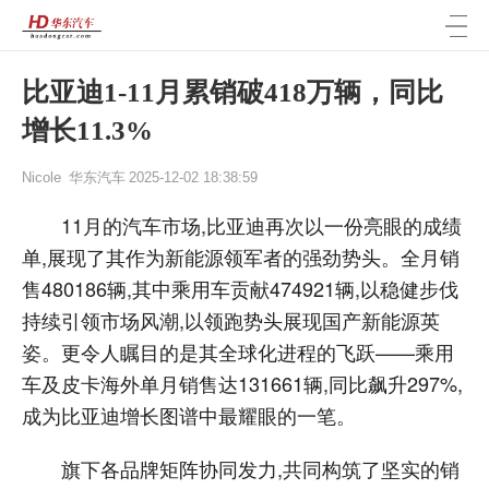
比亚迪1-11月累销破418万辆，同比
增长11.3%
Nicole
华东汽车
2025-12-02 18:38:59
11月的汽车市场,比亚迪再次以一份亮眼的成绩
单,展现了其作为新能源领军者的强劲势头。全月销
售480186辆,其中乘用车贡献474921辆,以稳健步伐
持续引领市场风潮,以领跑势头展现国产新能源英
姿。更令人瞩目的是其全球化进程的飞跃——乘用
车及皮卡海外单月销售达131661辆,同比飙升297%,
成为比亚迪增长图谱中最耀眼的一笔。
旗下各品牌矩阵协同发力,共同构筑了坚实的销