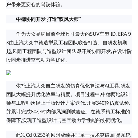
户带来更安心的驾驶体验。
中德协同开发 打造“驭风大师”
作为大众品牌目前全球尺寸最大的SUV车型,ID. ERA 9
X由上汽大众中德造型及工程团队联合打造。自研发初期
起,风阻工程团队与造型设计团队即开展协同开发,在设计阶
段同步推进空气动力学优化。
依托上汽大众自主研发的仿真优化算法与AI工具,研发
团队大幅提升优化效率与精度。项目过程中,中德两地设计
师与工程师历经上千版设计方案迭代,开展340轮仿真试验,
并累计完成80小时内部风洞测试验证。在德系精工标准的
保障下,实现了造型设计与空气动力学性能的协同优化。
此次Cd 0.253的风阻成绩并非单一技术突破,而是系统