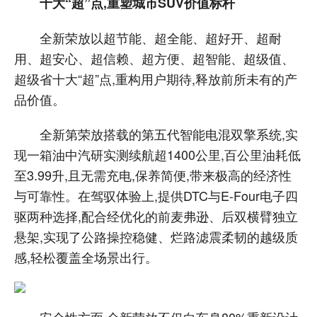
十大“超”点,重塑城市SUV价值标杆
全新荣放以超节能、超全能、超好开、超耐
用、超安心、超信赖、超方便、超智能、超级值、
超级省十大“超”点,重构用户期待,释放前所未有的产
品价值。
全新第荣放搭载的第五代智能电混双擎系统,实
现一箱油中汽研实测续航超1400公里,百公里油耗低
至3.99升,且无需充电,保养简便,带来极高的经济性
与可靠性。在驾驭体验上,提供DTC与E-Four电子四
驱两种选择,配合经优化的前麦弗逊、后双横臂独立
悬架,实现了公路操控稳健、烂路滤震柔韧的越级质
感,轻松覆盖全场景出行。