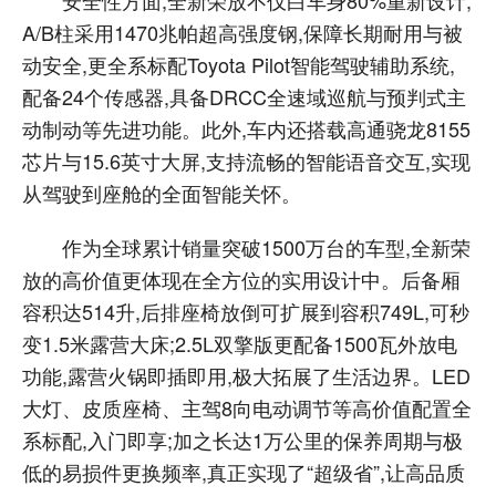
安全性方面,全新荣放不仅白车身80%重新设计,
A/B柱采用1470兆帕超高强度钢,保障长期耐用与被
动安全,更全系标配Toyota Pilot智能驾驶辅助系统,
配备24个传感器,具备DRCC全速域巡航与预判式主
动制动等先进功能。此外,车内还搭载高通骁龙8155
芯片与15.6英寸大屏,支持流畅的智能语音交互,实现
从驾驶到座舱的全面智能关怀。
作为全球累计销量突破1500万台的车型,全新荣
放的高价值更体现在全方位的实用设计中。后备厢
容积达514升,后排座椅放倒可扩展到容积749L,可秒
变1.5米露营大床;2.5L双擎版更配备1500瓦外放电
功能,露营火锅即插即用,极大拓展了生活边界。LED
大灯、皮质座椅、主驾8向电动调节等高价值配置全
系标配,入门即享;加之长达1万公里的保养周期与极
低的易损件更换频率,真正实现了“超级省”,让高品质