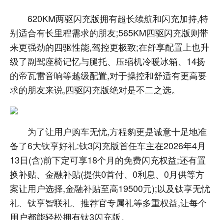
620KM两驱闪充版拥有超长续航和闪充加持,特
别适合有长里程需求的朋友;565KM四驱闪充版则带
来更强劲的四驱性能,驾控更极致;在舒享配置上也升
级了副驾座椅记忆与腿托、压缩机冷暖冰箱、14扬
的帝瓦雷音响等越级配置,对于操控和舒适有更高要
求的朋友来说,四驱闪充版绝对是不二之选。
为了让用户购车无忧,方程豹更是诚意十足地准
备了6大钛享好礼:钛3闪充版首任车主在2026年4月
13日(含)前下定可享18个月的免费闪充权益;还有置
换补贴、金融补贴(提供0首付、0利息、0月供等方
案让用户选择,金融补贴至高19500元);以及钛享无忧
礼、钛享智联礼、推荐官专属礼等多重权益,让每个
用户都能轻松拥有钛3闪充版。