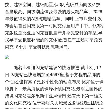
技、越级空间、越级配置,钛3闪充版成为同级科技
含量最高、同级潮流体验最强的必买精品车、2026
年最值得买的A级纯电精品车。同时,上市即交付,发
布会后首台闪充版第一时间交付至用户手中。钛3闪
充版也是比亚迪闪充首批量产并率先交付的车型,早
买早享受极速补能的闪充体验;首任车主还可享免费
闪充18个月,享受科技潮流新风尚。
随着比亚迪闪充站建设的快速推进,截止3月12
日,闪充站已快速增加至4597座;基于方程豹品牌的
个性化,也探索了更多个性化的站点布局:比如位于珠
峰脚下、最高海拔的珠峰小镇闪充站;最靠近国界的
跨境闪充站霍尔果斯中亚风情街;还有天下第一雄关
的文旅闪充站,位于嘉峪关关城景区;以及我国丝绸之