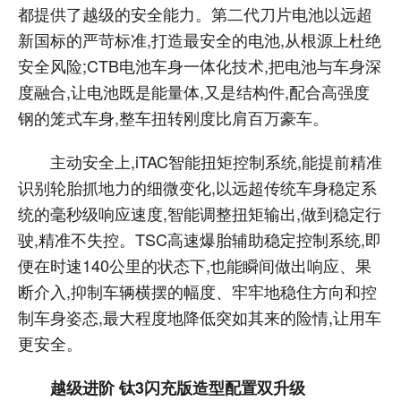
都提供了越级的安全能力。第二代刀片电池以远超
新国标的严苛标准,打造最安全的电池,从根源上杜绝
安全风险;CTB电池车身一体化技术,把电池与车身深
度融合,让电池既是能量体,又是结构件,配合高强度
钢的笼式车身,整车扭转刚度比肩百万豪车。
主动安全上,iTAC智能扭矩控制系统,能提前精准
识别轮胎抓地力的细微变化,以远超传统车身稳定系
统的毫秒级响应速度,智能调整扭矩输出,做到稳定行
驶,精准不失控。TSC高速爆胎辅助稳定控制系统,即
便在时速140公里的状态下,也能瞬间做出响应、果
断介入,抑制车辆横摆的幅度、牢牢地稳住方向和控
制车身姿态,最大程度地降低突如其来的险情,让用车
更安全。
越级进阶 钛3闪充版造型配置双升级