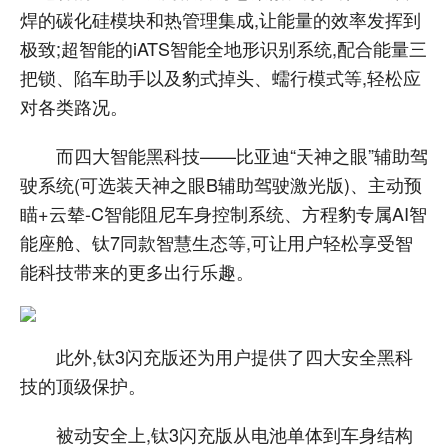
焊的碳化硅模块和热管理集成,让能量的效率发挥到
极致;超智能的iATS智能全地形识别系统,配合能量三
把锁、陷车助手以及豹式掉头、蠕行模式等,轻松应
对各类路况。
而四大智能黑科技——比亚迪“天神之眼”辅助驾
驶系统(可选装天神之眼B辅助驾驶激光版)、主动预
瞄+云辇-C智能阻尼车身控制系统、方程豹专属AI智
能座舱、钛7同款智慧生态等,可让用户轻松享受智
能科技带来的更多出行乐趣。
此外,钛3闪充版还为用户提供了四大安全黑科
技的顶级保护。
被动安全上,钛3闪充版从电池单体到车身结构