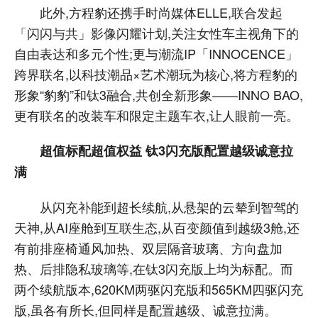
此外,方程豹还携手时尚媒体ELLE,联合发起
「闪闪与共」影像闪耀计划,关注女性车主视角下的
自由表达和多元个性;更与潮流IP「INNOCENCE」
跨界联名,以科技潮品×艺术潮玩为核心,将方程豹的
形象“豹豹”和钛3融合,共创全新形象——INNO BAO,
更有联名的改装车和限定主题车衣,让人眼前一亮。
超值标配超值权益 钛3闪充版配置越级诚意拉
满
从闪充补能到超长续航,从悬架的云辇到智驾的
天神,从AI座舱到互联生态,从百变颜值到越级3舱,还
有前排座椅通风加热、双层隔音玻璃、方向盘加
热、后排隐私玻璃等,在钛3闪充版上均为标配。而
两个续航版本,620KM两驱闪充版和565KM四驱闪充
版,虽各有所长,但同样是配置越级、诚意拉满。