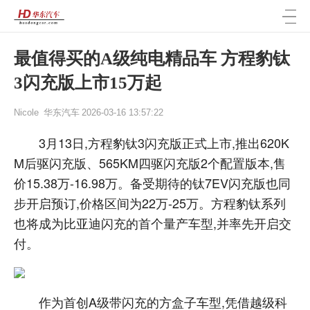
最值得买的A级纯电精品车 方程豹钛
3闪充版上市15万起
Nicole
华东汽车
2026-03-16 13:57:22
3月13日,方程豹钛3闪充版正式上市,推出620K
M后驱闪充版、565KM四驱闪充版2个配置版本,售
价15.38万-16.98万。备受期待的钛7EV闪充版也同
步开启预订,价格区间为22万-25万。方程豹钛系列
也将成为比亚迪闪充的首个量产车型,并率先开启交
付。
作为首创A级带闪充的方盒子车型,凭借越级科