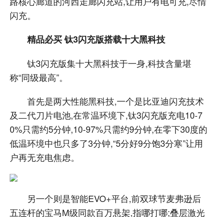
路核心廊道的河西走廊闪充站,让用户有电可充,尽情
闪充。
精品必买 钛3闪充版搭载十大黑科技
钛3闪充版集十大黑科技于一身,科技含量堪
称“同级最高”。
首先是两大性能黑科技,一个是比亚迪闪充技术
及二代刀片电池,在常温环境下,钛3闪充版充电10-7
0%只需约5分钟,10-97%只需约9分钟,在零下30度的
低温环境中也只多了3分钟,“5分好9分饱3分寒”让用
户再无充电焦虑。
另一个则是智能EVO+平台,前双球节麦弗逊后
五连杆的宝马M级同款百万悬架,指哪打哪;叠层激光