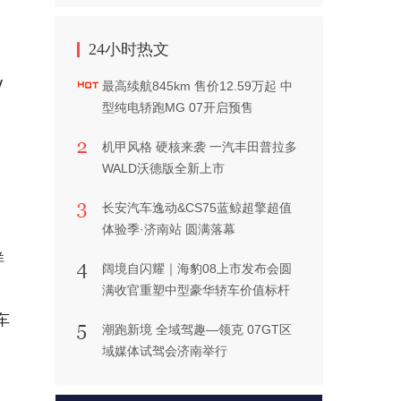
24小时热文
、
V
最高续航845km 售价12.59万起 中
型纯电轿跑MG 07开启预售
机甲风格 硬核来袭 一汽丰田普拉多
WALD沃德版全新上市
长安汽车逸动&CS75蓝鲸超擎超值
体验季·济南站 圆满落幕
洋
阔境自闪耀｜海豹08上市发布会圆
满收官重塑中型豪华轿车价值标杆
车
潮跑新境 全域驾趣—领克 07GT区
域媒体试驾会济南举行