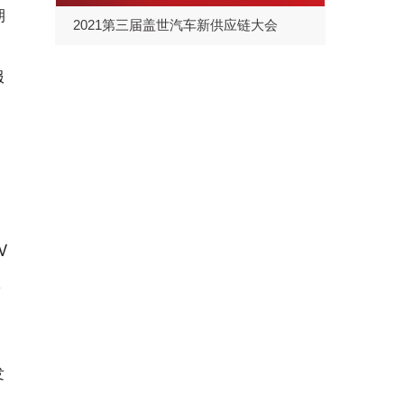
期
2021第三届盖世汽车新供应链大会
服
V
款
发