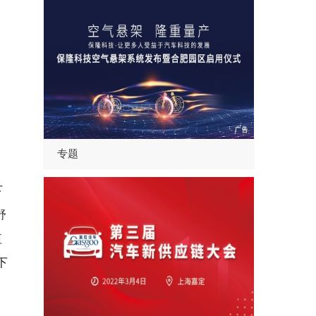
专题
下
舒
值
下