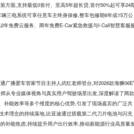
方面,支持最低0首付、至高5年超长贷,首付50%起可享24
运车辆三电系统可享任意车主终身保修,整车包修期6年或15万公
年免费云服务、两年免费E-Car紧急救援与I-Call智慧客服
广播爱车管家节目主持人武红老师登台,对2026款海狮06E
老师从专业媒体视角与真实用户驾驶场景出发,深度解读了两
、补能效率等多个维度的核心优势,引发了现场嘉宾的广泛共
”技术理念的持续落地,比亚迪通过搭载第二代刀片电池与闪充
的补能焦虑,持续提升用户出行效率,推动新能源行业高质量