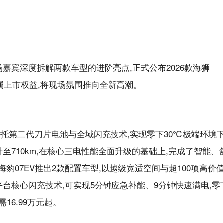
场嘉宾深度拆解两款车型的进阶亮点,正式公布2026款海狮
专属上市权益,将现场氛围推向全新高潮。
型,依托第二代刀片电池与全域闪充技术,实现零下30℃极端环境
提升至710km,在核心三电性能全面升级的基础上,完成了智能、
;海豹07EV推出2款配置车型,以越级宽适空间与超100项高价
平台核心闪充技术,可实现5分钟应急补能、9分钟快速满电,零
16.99万元起。