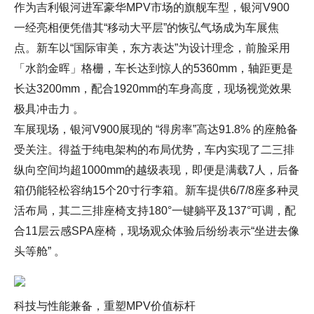
作为吉利银河进军豪华MPV市场的旗舰车型，银河V900
一经亮相便凭借其“移动大平层”的恢弘气场成为车展焦
点。新车以“国际审美，东方表达”为设计理念，前脸采用
「水韵金晖」格栅，车长达到惊人的5360mm，轴距更是
长达3200mm，配合1920mm的车身高度，现场视觉效果
极具冲击力 。
车展现场，银河V900展现的 “得房率”高达91.8% 的座舱备
受关注。得益于纯电架构的布局优势，车内实现了二三排
纵向空间均超1000mm的越级表现，即便是满载7人，后备
箱仍能轻松容纳15个20寸行李箱。新车提供6/7/8座多种灵
活布局，其二三排座椅支持180°一键躺平及137°可调，配
合11层云感SPA座椅，现场观众体验后纷纷表示“坐进去像
头等舱” 。
科技与性能兼备，重塑MPV价值标杆