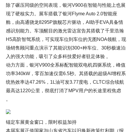
除了碾压同级的空间表现，银河V900在智能与性能上也展
现了硬核实力。展车搭载了银河Flyme Auto 2.0智能座
舱，由高通骁龙8295P旗舰芯片驱动，AI助手EVA具备情
感识别能力。车顶醒目的激光雷达宣告其搭载了千里浩瀚
H5高阶智驾系统，可实现车位到车位的无图NOA领航，现
场销售顾问重点演示了其能识别300+种车位、30秒极速泊
入的强大功能，吸引了众多科技爱好者驻足体验 。
动力方面，银河V900全系标配智能双电机四驱系统，峰值
功率340kW，零百加速仅需6.5秒。其搭载的超级AI增程系
统热效率达47.26%，1L油可发3.77度电，CLTC综合续航
最高达1220公里，彻底打消了MPV用户的长途里程焦虑
。
锚定车展黄金窗口，限时权益加持
本届车展正值国家与山东省汽车以旧换新政策红利期（报