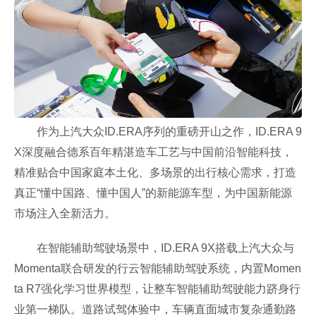
作为上汽大众ID.ERA序列的重磅开山之作，ID.ERA 9
X深度融合德系百年精湛造车工艺与中国前沿智能科技，
精准贴合中国家庭本土化、多场景的出行核心需求，打造
真正“懂中国路、懂中国人”的新能源车型，为中国新能源
市场注入全新活力。
在智能辅助驾驶场景中，ID.ERA 9X搭载上汽大众与
Momenta联合研发的行云智能辅助驾驶系统，内置Momen
ta R7强化学习世界模型，让整车智能辅助驾驶能力跻身行
业第一梯队。道路试驾体验中，车辆直面城市复杂通勤路