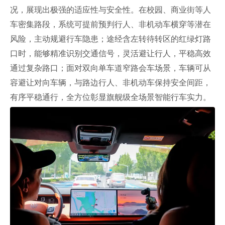
况，展现出极强的适应性与安全性。在校园、商业街等人
车密集路段，系统可提前预判行人、非机动车横穿等潜在
风险，主动规避行车隐患；途经含左转待转区的红绿灯路
口时，能够精准识别交通信号，灵活避让行人，平稳高效
通过复杂路口；面对双向单车道窄路会车场景，车辆可从
容避让对向车辆，与路边行人、非机动车保持安全间距，
有序平稳通行，全方位彰显旗舰级全场景智能行车实力。