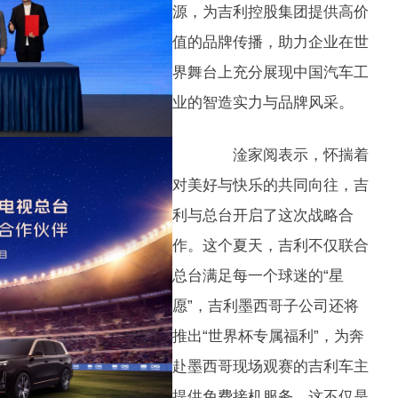
源，为吉利控股集团提供高价
值的品牌传播，助力企业在世
界舞台上充分展现中国汽车工
业的智造实力与品牌风采。
淦家阅表示，怀揣着
对美好与快乐的共同向往，吉
利与总台开启了这次战略合
作。这个夏天，吉利不仅联合
总台满足每一个球迷的“星
愿”，吉利墨西哥子公司还将
推出“世界杯专属福利”，为奔
赴墨西哥现场观赛的吉利车主
提供免费接机服务。这不仅是