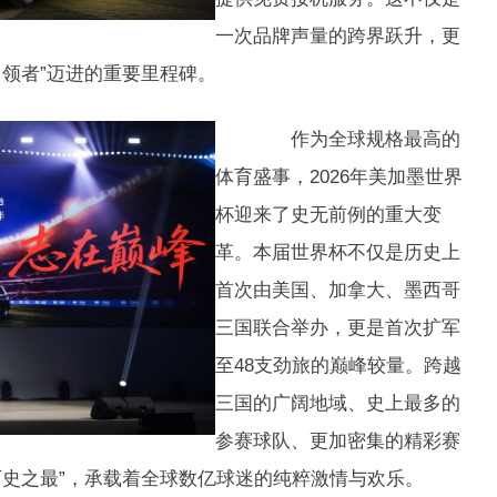
一次品牌声量的跨界跃升，更
领者”迈进的重要里程碑。
作为全球规格最高的
体育盛事，2026年美加墨世界
杯迎来了史无前例的重大变
革。本届世界杯不仅是历史上
首次由美国、加拿大、墨西哥
三国联合举办，更是首次扩军
至48支劲旅的巅峰较量。跨越
三国的广阔地域、史上最多的
参赛球队、更加密集的精彩赛
历史之最”，承载着全球数亿球迷的纯粹激情与欢乐。