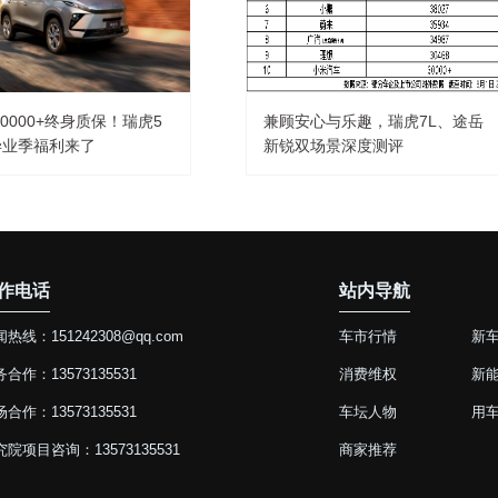
10000+终身质保！瑞虎5
兼顾安心与乐趣，瑞虎7L、途岳
毕业季福利来了
新锐双场景深度测评
作电话
站内导航
热线：151242308@qq.com
车市行情
新
合作：13573135531
消费维权
新
合作：13573135531
车坛人物
用
究院项目咨询：13573135531
商家推荐