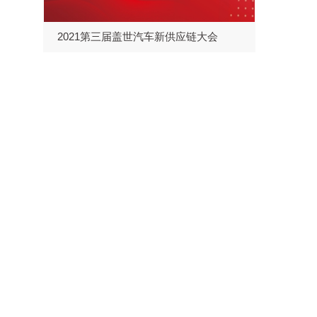
2021第三届盖世汽车新供应链大会