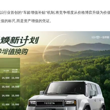
划”,以行业首创的“车龄增值补贴”机制,将竞争维度从价格博弈升级为价
贬值的标尺,而是资产增值的凭证。