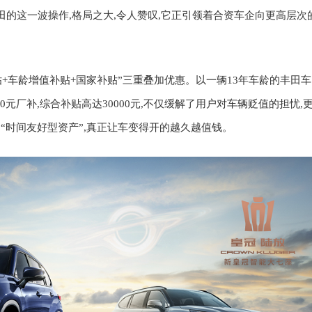
田的这一波操作,格局之大,令人赞叹,它正引领着合资车企向更高层次
贴+车龄增值补贴+国家补贴”三重叠加优惠。以一辆13年车龄的丰田车
0元厂补,综合补贴高达30000元
,
不仅缓解了用户对车辆贬值的担忧,
“时间友好型资产”
,
真正让车变得
开的越久越值钱。