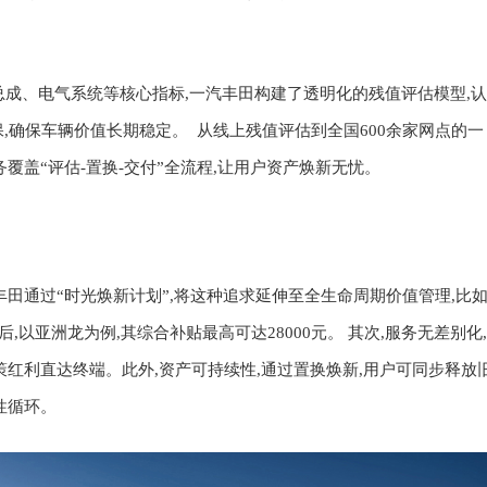
力总成、电气系统等核心指标,一汽丰田构建了透明化的残值评估模型
,
认
保,确保车辆价值长期稳定。 从线上残值评估到全国600余家网点的一
覆盖“评估-置换-交付”全流程,让用户资产焕新无忧。
丰田通过“时光焕新计划”,将这种追求延伸至全生命周期价值管理
,
比如
后,
以
亚洲龙
为例,其
综合补贴最高可达28000元。
其次,
服务无差别化
,
策红利直达终端。
此外,
资产可持续性
,
通过置换焕新,用户可同步释放
良性循环。