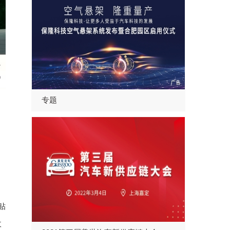
专题
贴
收