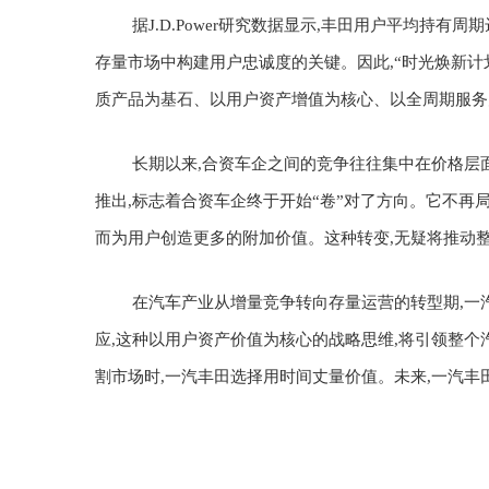
据J.D.Power研究数据显示,丰田用户平均持有周
存量市场中构建用户忠诚度的关键。
因此,
“时光焕新计
质产品为基石、以用户资产增值为核心、以全周期服务为
长期以来,合资车企之间的竞争往往集中在价格层
推出,标志着合资车企终于开始
“
卷
”
对了方向。它不再局
而为用户创造更多的附加价值。这种转变,无疑将推动
在汽车产业从增量竞争转向存量运营的转型期,一
应
,
这种以用户资产价值为核心的战略思维,将引领整个
割市场时,一汽丰田选择用时间丈量价值。未来
,
一汽丰