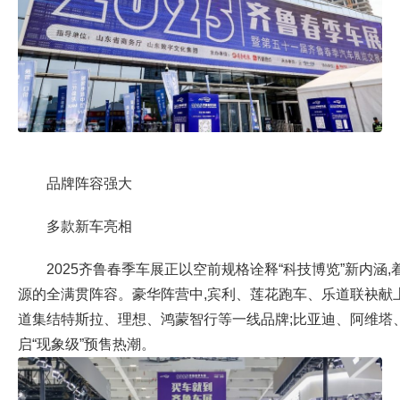
品牌阵容强大
多款新车亮相
2025齐鲁春季车展正以空前规格诠释“科技博览”新内涵
源的全满贯阵容。豪华阵营中,宾利、莲花跑车、乐道联袂献上
道集结特斯拉、理想、鸿蒙智行等一线品牌;比亚迪、阿维塔
启“现象级”预售热潮。